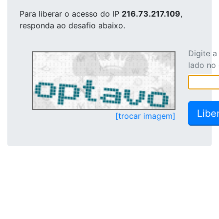
Para liberar o acesso
do IP
216.73.217.109
,
responda ao desafio abaixo.
Digite 
lado no
[trocar imagem]