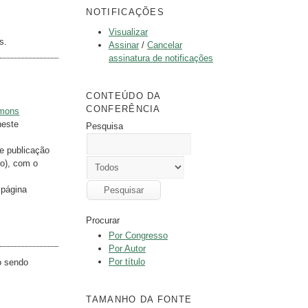
NOTIFICAÇÕES
Visualizar
s.
Assinar
/
Cancelar
assinatura de notificações
CONTEÚDO DA
CONFERÊNCIA
mmons
neste
Pesquisa
te publicação
ro), com o
 página
Procurar
Por Congresso
Por Autor
Por título
o sendo
TAMANHO DA FONTE