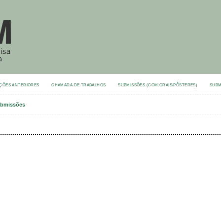
ÇÕES ANTERIORES
CHAMADA DE TRABALHOS
SUBMISSÕES (COM.ORAIS/PÔSTERES)
SUBM
bmissões