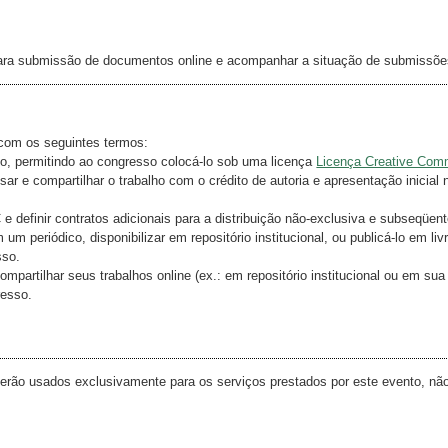
ia para submissão de documentos online e acompanhar a situação de submissõe
com os seguintes termos:
ho, permitindo ao congresso colocá-lo sob uma licença
Licença Creative Co
sar e compartilhar o trabalho com o crédito de autoria e apresentação inicial 
 definir contratos adicionais para a distribuição não-exclusiva e subseqüen
um periódico, disponibilizar em repositório institucional, ou publicá-lo em liv
sso.
mpartilhar seus trabalhos online (ex.: em repositório institucional ou em sua
resso.
rão usados exclusivamente para os serviços prestados por este evento, nã
.