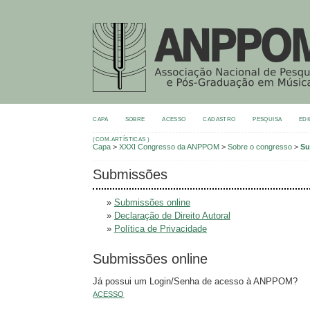
CAPA
SOBRE
ACESSO
CADASTRO
PESQUISA
EDI
(COM.ARTÍSTICAS )
Capa
>
XXXI Congresso da ANPPOM
>
Sobre o congresso
>
Su
Submissões
»
Submissões online
»
Declaração de Direito Autoral
»
Política de Privacidade
Submissões online
Já possui um Login/Senha de acesso à ANPPOM?
ACESSO