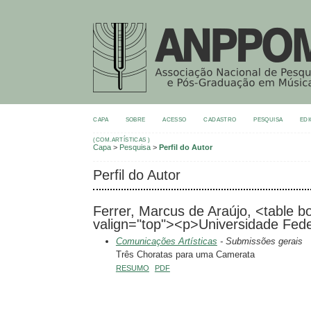
CAPA
SOBRE
ACESSO
CADASTRO
PESQUISA
EDI
(COM.ARTÍSTICAS )
Capa
>
Pesquisa
>
Perfil do Autor
Perfil do Autor
Ferrer, Marcus de Araújo, <table 
valign="top"><p>Universidade Fede
Comunicações Artísticas
- Submissões gerais
Três Choratas para uma Camerata
RESUMO
PDF