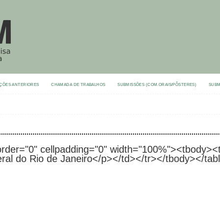
ÇÕES ANTERIORES
CHAMADA DE TRABALHOS
SUBMISSÕES (COM.ORAIS/PÔSTERES)
SUBM
border="0" cellpadding="0" width="100%"><tbody><
ral do Rio de Janeiro</p></td></tr></tbody></tab