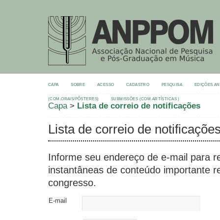
CAPA
SOBRE
ACESSO
CADASTRO
PESQUISA
EDIÇÕES A
(COM.ORAIS/PÔSTERES)
SUBMISSÕES (COM.ARTÍSTICAS )
Capa
>
Lista de correio de notificações
Lista de correio de notificaçõe
Informe seu endereço de e-mail para re
instantâneas de conteúdo importante r
congresso.
E-mail