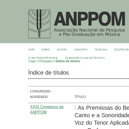
CAPA
SOBRE
ACESSO
CADASTRO
PESQUISA
EDIÇÕES A
(COM.ORAIS/PÔSTERES)
SUBMISSÕES (COM.ARTÍSTICAS )
Capa
>
Pesquisa
>
Índice de títulos
Índice de títulos
CONGRESSO
AGENDADO
TÍTULO
XXXI Congresso da
: As Premissas do Be
ANPPOM
Canto e a Sonoridad
Voz do Tenor Aplicad