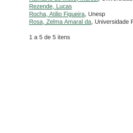
Rezende, Lucas
Rocha, Atilio Figueira
, Unesp
Rosa, Zelma Amaral da
, Universidade 
1 a 5 de 5 itens