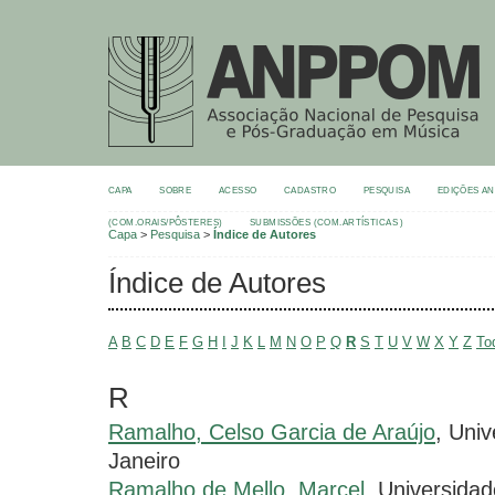
CAPA
SOBRE
ACESSO
CADASTRO
PESQUISA
EDIÇÕES A
(COM.ORAIS/PÔSTERES)
SUBMISSÕES (COM.ARTÍSTICAS )
Capa
>
Pesquisa
>
Índice de Autores
Índice de Autores
A
B
C
D
E
F
G
H
I
J
K
L
M
N
O
P
Q
R
S
T
U
V
W
X
Y
Z
To
R
Ramalho, Celso Garcia de Araújo
, Uni
Janeiro
Ramalho de Mello, Marcel
, Universida