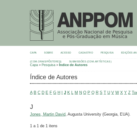
CAPA
SOBRE
ACESSO
CADASTRO
PESQUISA
EDIÇÕES A
(COM.ORAIS/PÔSTERES)
SUBMISSÕES (COM.ARTÍSTICAS )
Capa
>
Pesquisa
>
Índice de Autores
Índice de Autores
A
B
C
D
E
F
G
H
I
J
K
L
M
N
O
P
Q
R
S
T
U
V
W
X
Y
Z
To
J
Jones, Martin David
, Augusta University (Georgia, EUA).
1 a 1 de 1 itens