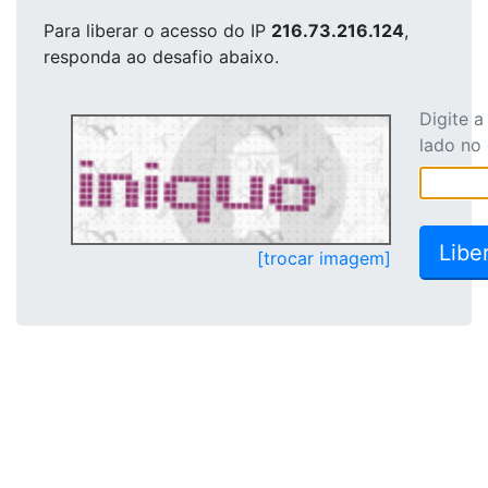
Para liberar o acesso
do IP
216.73.216.124
,
responda ao desafio abaixo.
Digite 
lado no
[trocar imagem]