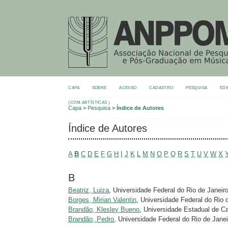
CAPA
SOBRE
ACESSO
CADASTRO
PESQUISA
EDI
(COM.ARTÍSTICAS )
Capa
>
Pesquisa
>
Índice de Autores
Índice de Autores
A
B
C
D
E
F
G
H
I
J
K
L
M
N
O
P
Q
R
S
T
U
V
W
X
B
Beatriz, Luiza
, Universidade Federal do Rio de Janeir
Borges, Mirian Valentin
, Universidade Federal do Rio 
Brandão, Klesley Bueno
, Universidade Estadual de 
Brandão, Pedro
, Universidade Federal do Rio de Janei