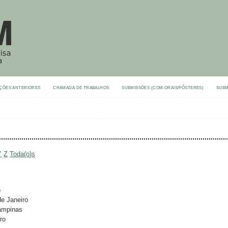
ÇÕES ANTERIORES
CHAMADA DE TRABALHOS
SUBMISSÕES (COM.ORAIS/PÔSTERES)
SUBM
Y
Z
Toda(o)s
o
de Janeiro
Campinas
ro