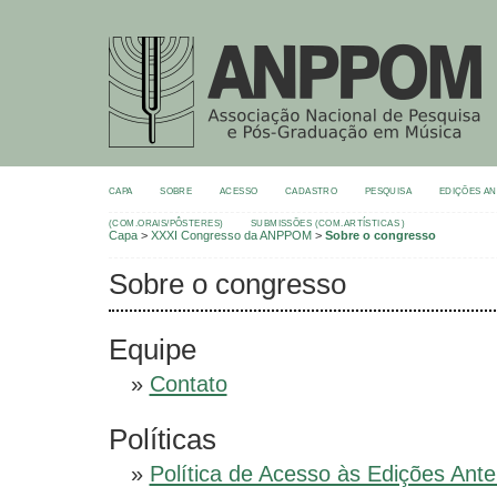
CAPA
SOBRE
ACESSO
CADASTRO
PESQUISA
EDIÇÕES A
(COM.ORAIS/PÔSTERES)
SUBMISSÕES (COM.ARTÍSTICAS )
Capa
>
XXXI Congresso da ANPPOM
>
Sobre o congresso
Sobre o congresso
Equipe
»
Contato
Políticas
»
Política de Acesso às Edições Ante