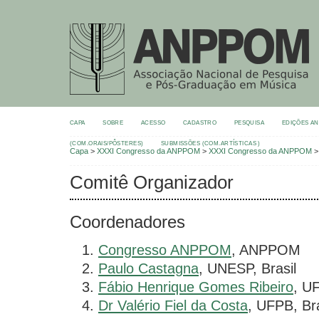
CAPA
SOBRE
ACESSO
CADASTRO
PESQUISA
EDIÇÕES A
(COM.ORAIS/PÔSTERES)
SUBMISSÕES (COM.ARTÍSTICAS )
Capa
>
XXXI Congresso da ANPPOM
>
XXXI Congresso da ANPPOM
Comitê Organizador
Coordenadores
Congresso ANPPOM
, ANPPOM
Paulo Castagna
, UNESP, Brasil
Fábio Henrique Gomes Ribeiro
, U
Dr Valério Fiel da Costa
, UFPB, Bra