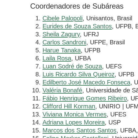
Coordenadores de Subáreas
Cibele Palopoli
, Unisantos, Brasil
Eurides de Souza Santos
, UFPB, B
Sheila Zagury
, UFRJ
Carlos Sandroni
, UFPE, Brasil
Harue Tanaka
, UFPB
Laila Rosa
, UFBA
Luan Sodré de Souza
, UEFS
Luis Ricardo Silva Queiroz
, UFPB
Edilberto José Macedo Fonseca
, 
Valéria Bonafé
, Universidade de Sã
Fábio Henrique Gomes Ribeiro
, U
Clifford Hill Korman
, UNIRIO | UFM
Viviana Monica Vermes
, UFES
Adriana Lopes Moreira
, USP
Marcos dos Santos Santos
, UFBA,