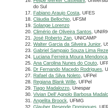
Felipe Merker Castellani
, Universi
do Sul
Fabiano Araujo Costa
, UFES
Cláudia Bellochio
, UFSM
Solange Lorenzo
Climério de Oliveira Santos
, UNIR
José Roberto Zan
, UNICAMP
Walter Garcia da Silveira Junior
, 
Gabriel Sampaio Souza Lima Rez
Luciana Ferreira Moura Mendonça
Ana Carolina Nunes do Couto
, UF
Dr Fernando Macedo Rodrigues
, 
Rafael da Silva Noleto
, UFPel
Regiana Blank Wille
, UFPel
Tiago Madalozzo
, Unespar
Vivian Dell’ Agnolo Barbosa Madal
Angelita Broock
, UFMG
Glauber Resende Domingues
, UF