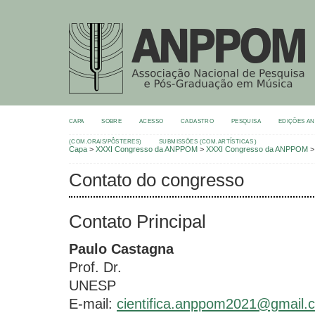
CAPA
SOBRE
ACESSO
CADASTRO
PESQUISA
EDIÇÕES A
(COM.ORAIS/PÔSTERES)
SUBMISSÕES (COM.ARTÍSTICAS )
Capa
>
XXXI Congresso da ANPPOM
>
XXXI Congresso da ANPPOM
Contato do congresso
Contato Principal
Paulo Castagna
Prof. Dr.
UNESP
E-mail:
cientifica.anppom2021@gmail.