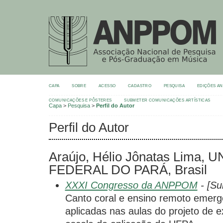
CAPA
SOBRE
ACESSO
CADASTRO
PESQUISA
EDIÇÕES A
COMUNICAÇÕES E PÔSTERES
SUBMETER COMUNICAÇÕES ARTÍSTICAS
Capa
>
Pesquisa
>
Perfil do Autor
Perfil do Autor
Araújo, Hélio Jônatas Lima,
FEDERAL DO PARÁ, Brasil
XXXI Congresso da ANPPOM
- [Su
Canto coral e ensino remoto emergen
aplicadas nas aulas do projeto de 