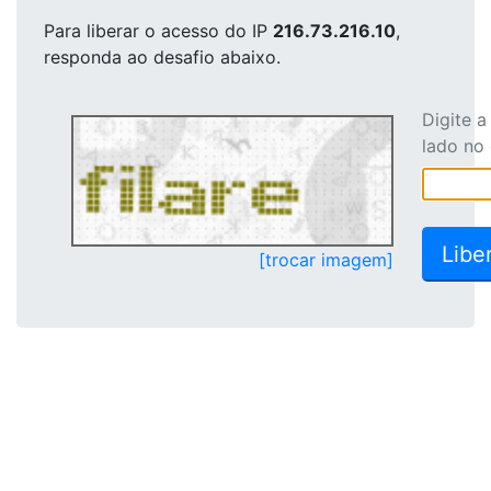
Para liberar o acesso
do IP
216.73.216.10
,
responda ao desafio abaixo.
Digite 
lado no
[trocar imagem]