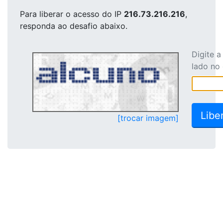
Para liberar o acesso
do IP
216.73.216.216
,
responda ao desafio abaixo.
Digite 
lado no
[trocar imagem]