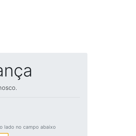
ança
nosco.
ao lado no campo abaixo