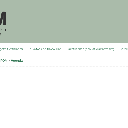
ÇÕES ANTERIORES
CHAMADA DE TRABALHOS
SUBMISSÕES (COM.ORAIS/PÔSTERES)
SUBM
NPPOM
>
Agenda