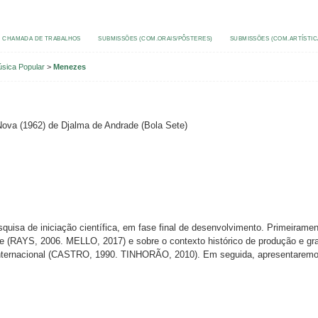
CHAMADA DE TRABALHOS
SUBMISSÕES (COM.ORAIS/PÔSTERES)
SUBMISSÕES (COM.ARTÍSTIC
úsica Popular
>
Menezes
ova (1962) de Djalma de Andrade (Bola Sete)
squisa de iniciação científica, em fase final de desenvolvimento. Primeirame
de (RAYS, 2006. MELLO, 2017) e sobre o contexto histórico de produção e 
nternacional (CASTRO, 1990. TINHORÃO, 2010). Em seguida, apresentaremos r