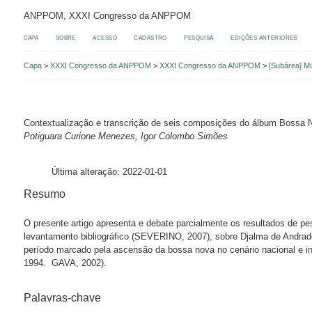
ANPPOM, XXXI Congresso da ANPPOM
CAPA
SOBRE
ACESSO
CADASTRO
PESQUISA
EDIÇÕES ANTERIORES
Capa
>
XXXI Congresso da ANPPOM
>
XXXI Congresso da ANPPOM
>
[Subárea] M
Contextualização e transcrição de seis composições do álbum Bossa N
Potiguara Curione Menezes, Igor Colombo Simões
Última alteração: 2022-01-01
Resumo
O presente artigo apresenta e debate parcialmente os resultados de pe
levantamento bibliográfico (SEVERINO, 2007), sobre Djalma de Andra
período marcado pela ascensão da bossa nova no cenário nacional e i
1994. GAVA, 2002).
Palavras-chave