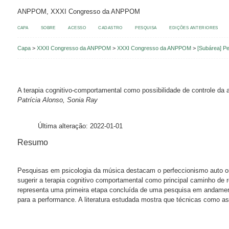
ANPPOM, XXXI Congresso da ANPPOM
CAPA
SOBRE
ACESSO
CADASTRO
PESQUISA
EDIÇÕES ANTERIORES
Capa
>
XXXI Congresso da ANPPOM
>
XXXI Congresso da ANPPOM
>
[Subárea] P
A terapia cognitivo-comportamental como possibilidade de controle da 
Patrícia Alonso, Sonia Ray
Última alteração: 2022-01-01
Resumo
Pesquisas em psicologia da música destacam o perfeccionismo auto ori
sugerir a terapia cognitivo comportamental como principal caminho de r
representa uma primeira etapa concluída de uma pesquisa em andamento
para a performance. A literatura estudada mostra que técnicas como a