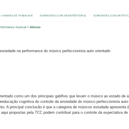
CHAMADA DE TRABALHOS
SUBMISSÕES (COM.ORAIS/PÔSTERES)
SUBMISSÕES (COM.ARTÍSTIC
erformance musical
>
Alonso
ansiedade na performance do músico perfeccionista auto orientado
entado como um dos principais gatilhos que levam o músico ao estado de alt
eeducação cognitiva do controle da ansiedade do músico perfeccionista auto or
. A principal conclusão é que a categoria de músicos estudada apresenta (te
s aqui propostas pela TCC podem contribuir para o controle da expectativa d