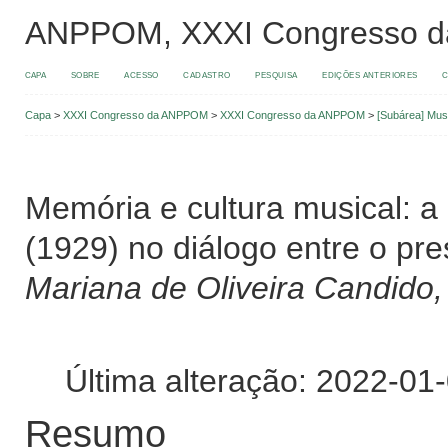
ANPPOM, XXXI Congresso 
CAPA
SOBRE
ACESSO
CADASTRO
PESQUISA
EDIÇÕES ANTERIORES
C
Capa
>
XXXI Congresso da ANPPOM
>
XXXI Congresso da ANPPOM
>
[Subárea] Musi
Memória e cultura musical: a
(1929) no diálogo entre o pr
Mariana de Oliveira Candido
Última alteração: 2022-01
Resumo