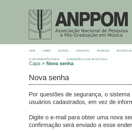
CAPA
SOBRE
ACESSO
CADASTRO
PESQUISA
EDIÇÕES A
(COM.ORAIS/PÔSTERES)
SUBMISSÕES (COM.ARTÍSTICAS )
Capa
>
Nova senha
Nova senha
Por questões de segurança, o sistema
usuários cadastrados, em vez de infor
Digite o e-mail para obter uma nova s
confirmação será enviado a esse ende