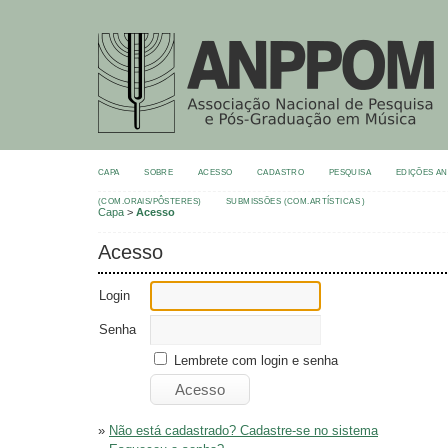
CAPA
SOBRE
ACESSO
CADASTRO
PESQUISA
EDIÇÕES A
(COM.ORAIS/PÔSTERES)
SUBMISSÕES (COM.ARTÍSTICAS )
Capa
>
Acesso
Acesso
Login
Senha
Lembrete com login e senha
»
Não está cadastrado? Cadastre-se no sistema