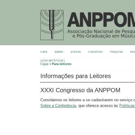
CAPA
SOBRE
ACESSO
CADASTRO
PESQUISA
EDI
(COM.ARTÍSTICAS )
Capa
>
Para leitores
Informações para Leitores
XXXI Congresso da ANPPOM
Convidamos os leitores a se cadastrarem no serviço 
Sobre a Conferência
, que oferece acesso às
Política