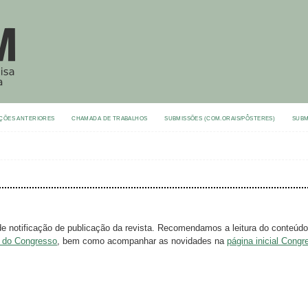
ÇÕES ANTERIORES
CHAMADA DE TRABALHOS
SUBMISSÕES (COM.ORAIS/PÔSTERES)
SUBM
de notificação de publicação da revista. Recomendamos a leitura do conteúdo
s do Congresso
, bem como acompanhar as novidades na
página inicial Congr