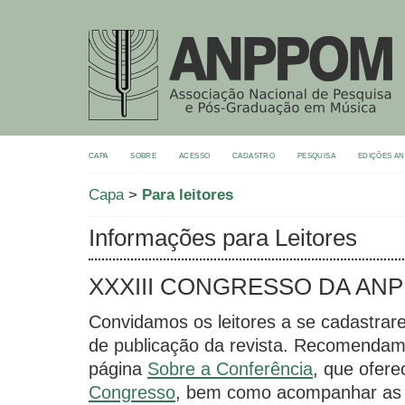
CAPA
SOBRE
ACESSO
CADASTRO
PESQUISA
EDIÇÕES A
Capa
>
Para leitores
Informações para Leitores
XXXIII CONGRESSO DA AN
Convidamos os leitores a se cadastrare
de publicação da revista. Recomendamo
página
Sobre a Conferência
, que ofer
Congresso
, bem como acompanhar as