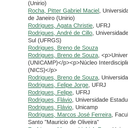
(Unirio)
Rocha, Pitter Gabriel Maciel
, Universi
de Janeiro (Unirio)
Rodrigues, Agata Christie
, UFRJ
Rodrigues, André de Cillo
, Universidad
Sul (UFRGS)
Rodrigues, Breno de Souza
Rodrigues, Breno de Souza
, <p>Unive
(UNICAMP)</p><p>Núcleo Interdiscipl
(NICS)</p>
Rodrigues, Breno de Souza
, Universid
Rodrigues, Felipe Jorge
, UFRJ
Rodrigues, Felipe
, UFRJ
Rodrigues, Flávio
, Universidade Esta
Rodrigues, Flávio
, Unicamp
Rodrigues, Marcos José Ferreira
, Facu
Santo "Mauricio de Oliveira"