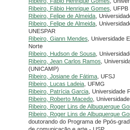
Ribeiro, Fábio Henrique Gomes
, Unive
Ribeiro, Fábio Henrique Gomes
, UFPB
Ribeiro, Felipe de Almeida
, Universida
Ribeiro, Felipe de Almeida
, Universida
UNESPAR
Ribeiro, Giann Mendes
, Universidade 
Norte
Ribeiro, Hudson de Sousa
, Universida
Ribeiro, Jean Carlos Ramos
, Universi
(UNICAMP)
Ribeiro, Josiane de Fátima
, UFSJ
Ribeiro, Lucas Ladeia
, UFMG
Ribeiro, Patrícia Garcia
, Universidade 
Ribeiro, Roberto Macedo
, Universidade
Ribeiro, Roger Lins de Albuquerque G
Ribeiro, Roger Lins de Albuquerque G
doutorando do Programa de Ppós-grad
de comunicação e arte - USP