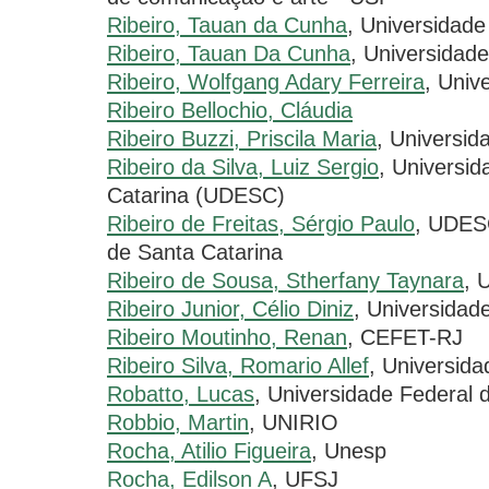
Ribeiro, Tauan da Cunha
, Universidade
Ribeiro, Tauan Da Cunha
, Universidade
Ribeiro, Wolfgang Adary Ferreira
, Univ
Ribeiro Bellochio, Cláudia
Ribeiro Buzzi, Priscila Maria
, Universid
Ribeiro da Silva, Luiz Sergio
, Universi
Catarina (UDESC)
Ribeiro de Freitas, Sérgio Paulo
, UDESC
de Santa Catarina
Ribeiro de Sousa, Stherfany Taynara
, 
Ribeiro Junior, Célio Diniz
, Universidad
Ribeiro Moutinho, Renan
, CEFET-RJ
Ribeiro Silva, Romario Allef
, Universid
Robatto, Lucas
, Universidade Federal 
Robbio, Martin
, UNIRIO
Rocha, Atilio Figueira
, Unesp
Rocha, Edilson A
, UFSJ