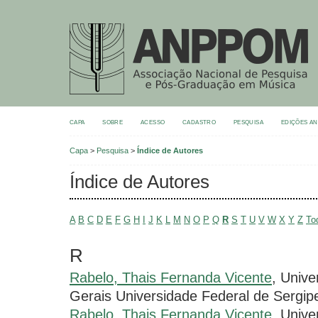
CAPA
SOBRE
ACESSO
CADASTRO
PESQUISA
EDIÇÕES A
Capa
>
Pesquisa
>
Índice de Autores
Índice de Autores
A
B
C
D
E
F
G
H
I
J
K
L
M
N
O
P
Q
R
S
T
U
V
W
X
Y
Z
To
R
Rabelo, Thais Fernanda Vicente
, Unive
Gerais Universidade Federal de Sergip
Rabelo, Thais Fernanda Vicente
, Unive