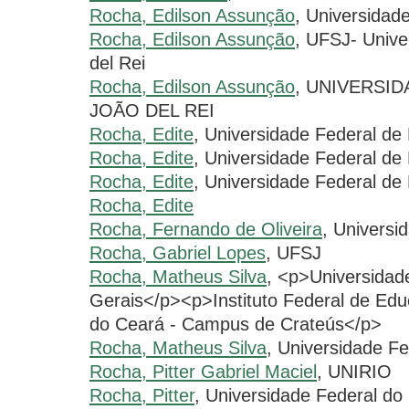
Rocha, Edilson Assunção
, Universidad
Rocha, Edilson Assunção
, UFSJ- Unive
del Rei
Rocha, Edilson Assunção
, UNIVERSI
JOÃO DEL REI
Rocha, Edite
, Universidade Federal de
Rocha, Edite
, Universidade Federal de
Rocha, Edite
, Universidade Federal de 
Rocha, Edite
Rocha, Fernando de Oliveira
, Universi
Rocha, Gabriel Lopes
, UFSJ
Rocha, Matheus Silva
, <p>Universidad
Gerais</p><p>Instituto Federal de Edu
do Ceará - Campus de Crateús</p>
Rocha, Matheus Silva
, Universidade F
Rocha, Pitter Gabriel Maciel
, UNIRIO
Rocha, Pitter
, Universidade Federal do