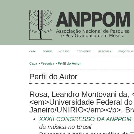
CAPA
SOBRE
ACESSO
CADASTRO
PESQUISA
EDIÇÕES A
Capa
>
Pesquisa
>
Perfil do Autor
Perfil do Autor
Rosa, Leandro Montovani da, 
<em>Universidade Federal do 
Janeiro/UNIRIO</em></p>, Bra
XXXII CONGRESSO DA ANPPOM
da música no Brasil