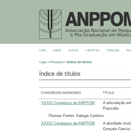
CAPA
SOBRE
ACESSO
CADASTRO
PESQUISA
EDI
Capa
>
Pesquisa
>
Índice de títulos
Índice de títulos
CONGRESSO AGENDADO
TÍTULO
XXXIII Congresso da ANPPOM
A articulação en
Piazzolla
Thomas Fontes Saboga Cardoso
XXXIII Congresso da ANPPOM
A atividade mus
Gonçalo Garcia (