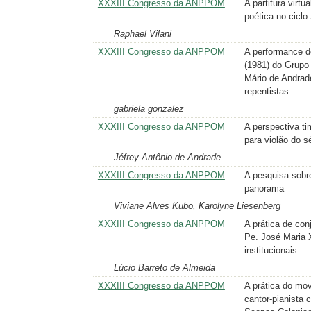
XXXIII Congresso da ANPPOM
A partitura virtu
poética no cicl
Raphael Vilani
XXXIII Congresso da ANPPOM
A performance d
(1981) do Grupo
Mário de Andrad
repentistas.
gabriela gonzalez
XXXIII Congresso da ANPPOM
A perspectiva ti
para violão do s
Jéfrey Antônio de Andrade
XXXIII Congresso da ANPPOM
A pesquisa sobr
panorama
Viviane Alves Kubo, Karolyne Liesenberg
XXXIII Congresso da ANPPOM
A prática de co
Pe. José Maria 
institucionais
Lúcio Barreto de Almeida
XXXIII Congresso da ANPPOM
A prática do mov
cantor-pianista 