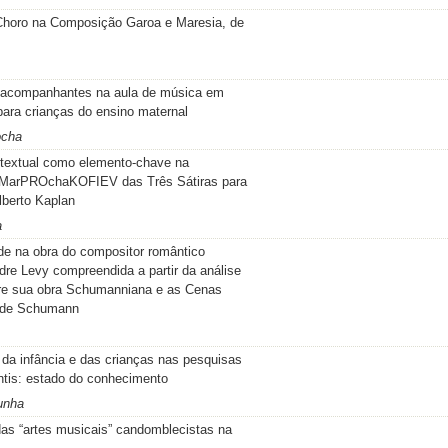
 Choro na Composição Garoa e Maresia, de
s acompanhantes na aula de música em
para crianças do ensino maternal
ocha
ertextual como elemento-chave na
 MarPROchaKOFIEV das Três Sátiras para
lberto Kaplan
a
ade na obra do compositor romântico
ndre Levy compreendida a partir da análise
re sua obra Schumanniana e as Cenas
 , de Schumann
de da infância e das crianças nas pesquisas
ntis: estado do conhecimento
unha
 das “artes musicais” candomblecistas na