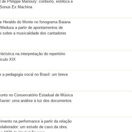
al de Philippe Manoury: contexto, estética e
o Sonus Ex Machina
e Heraldo do Monte no fonograma Baiana
 Medusa a partir de apontamentos de
e sobre a musicalidade dos cantadores
mbrística na interpretação do repertório
éculo XIX
e a pedagogia vocal no Brasil: um breve
njunto no Conservatório Estadual de Música
Xavier: uma análise à luz dos documentos
imento na performance à partir da relação
colaborador: um estudo de caso da obra