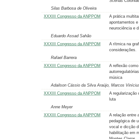
Scenas Coloniae
Silas Barbosa de Oliveira
XXXIII Congresso da ANPPOM
A prática multit
apontamentos e 
neurociência e 
Eduardo Assad Sahão
XXXIII Congresso da ANPPOM
A rítmica na gra
considerações.
Rafael Barrera
XXXIII Congresso da ANPPOM
A reflexão como
autorregulatória
música
Adailson Cássio da Silva Araújo, Marcos Viníciu
XXXIII Congresso da ANPPOM
A regularização 
luta
Anne Meyer
XXXIII Congresso da ANPPOM
A relação entre 
pedagógica de u
vocal e dicção d
habilitação em 
Montes Claros