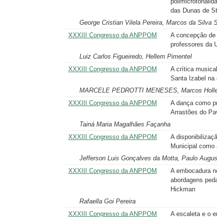
polimicrotonali
das Dunas de Ste
George Cristian Vilela Pereira, Marcos da Silva
XXXIII Congresso da ANPPOM
A concepção de “
professores da 
Luiz Carlos Figueiredo, Hellem Pimentel
XXXIII Congresso da ANPPOM
A crítica musical
Santa Izabel na 
MARCELE PEDROTTI MENESES, Marcos Holle
XXXIII Congresso da ANPPOM
A dança como pr
Arrastões do P
Tainá Maria Magalhães Façanha
XXXIII Congresso da ANPPOM
A disponibilizaç
Municipal como a
Jefferson Luis Gonçalves da Motta, Paulo Augu
XXXIII Congresso da ANPPOM
A embocadura no
abordagens peda
Hickman
Rafaella Goi Pereira
XXXIII Congresso da ANPPOM
A escaleta e o e