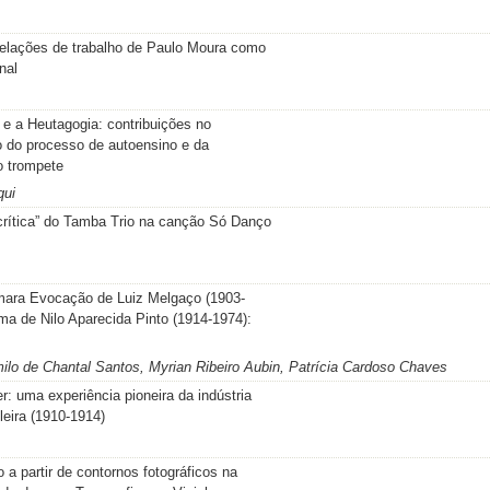
relações de trabalho de Paulo Moura como
nal
 e a Heutagogia: contribuições no
 do processo de autoensino e da
o trompete
qui
crítica” do Tamba Trio na canção Só Danço
ara Evocação de Luiz Melgaço (1903-
ma de Nilo Aparecida Pinto (1914-1974):
ilo de Chantal Santos, Myrian Ribeiro Aubin, Patrícia Cardoso Chaves
: uma experiência pioneira da indústria
leira (1910-1914)
a partir de contornos fotográficos na