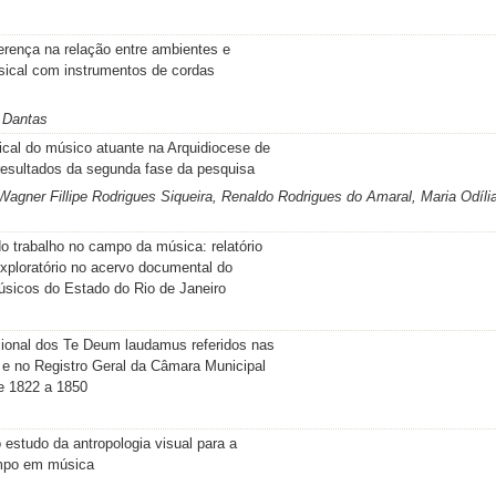
iferença na relação entre ambientes e
ical com instrumentos de cordas
o Dantas
cal do músico atuante na Arquidiocese de
resultados da segunda fase da pesquisa
 Wagner Fillipe Rodrigues Siqueira, Renaldo Rodrigues do Amaral, Maria Odíli
o trabalho no campo da música: relatório
exploratório no acervo documental do
úsicos do Estado do Rio de Janeiro
ucional dos Te Deum laudamus referidos nas
e no Registro Geral da Câmara Municipal
e 1822 a 1850
 estudo da antropologia visual para a
mpo em música