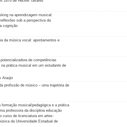
s 1870 de Heckel Tavares
asking na aprendizagem musical:
reflexões sob a perspectiva da
da cognição
fia da música vocal: apontamentos e
 potencializadora de competências
s na prática musical em um estudante de
s Araújo
da profissão de músico – uma trajetória de
a formação musical/pedagógica e a prática
ma professora da disciplina educação
o curso de licenciatura em artes-
música da Universidade Estadual de