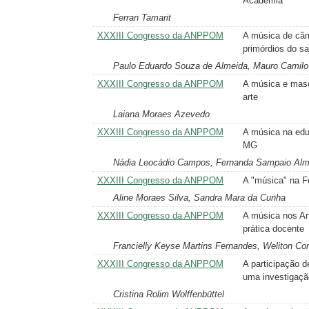
Academia
Ferran Tamarit
XXXIII Congresso da ANPPOM
A música de câma
primórdios do sa
Paulo Eduardo Souza de Almeida, Mauro Camilo
XXXIII Congresso da ANPPOM
A música e masc
arte
Laiana Moraes Azevedo
XXXIII Congresso da ANPPOM
A música na educ
MG
Nádia Leocádio Campos, Fernanda Sampaio Alm
XXXIII Congresso da ANPPOM
A "música" na Fo
Aline Moraes Silva, Sandra Mara da Cunha
XXXIII Congresso da ANPPOM
A música nos An
prática docente
Francielly Keyse Martins Fernandes, Weliton Cor
XXXIII Congresso da ANPPOM
A participação 
uma investigação
Cristina Rolim Wolffenbüttel