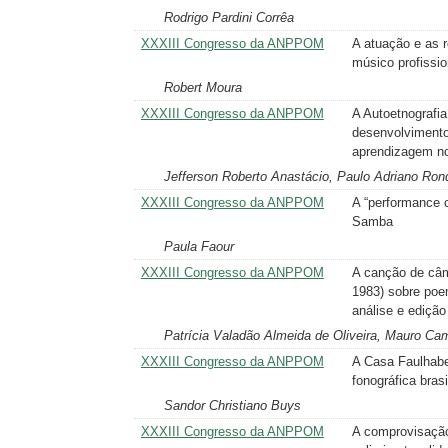
Rodrigo Pardini Corrêa
XXXIII Congresso da ANPPOM
A atuação e as 
músico profissio
Robert Moura
XXXIII Congresso da ANPPOM
A Autoetnografia
desenvolvimento
aprendizagem n
Jefferson Roberto Anastácio, Paulo Adriano Ron
XXXIII Congresso da ANPPOM
A “performance 
Samba
Paula Faour
XXXIII Congresso da ANPPOM
A canção de câm
1983) sobre poe
análise e edição
Patrícia Valadão Almeida de Oliveira, Mauro Cam
XXXIII Congresso da ANPPOM
A Casa Faulhaber
fonográfica brasi
Sandor Christiano Buys
XXXIII Congresso da ANPPOM
A comprovisação 