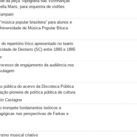
dade da peça Topografia nas Vizinhanças
lla Maris, para orquestra de violões
 Sampaio
música popular brasileira” para alunos e
Universidade de Música Popular Bituca
 do repertório lírico apresentado no teatro
cidade de Desterro (SC) entre 1880 e 1885
r
ocesso de engajamento da audiência nos
avulagem
ão pública do acervo da Discoteca Pública
ção pioneira de política pública de cultura
sto Castagna
 trompete fundamentos teóricos e
gógicas nas perspectivas de Farkas e
nsino musical criativo