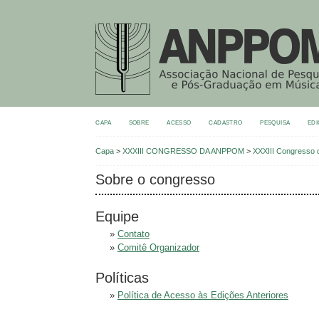
CAPA
SOBRE
ACESSO
CADASTRO
PESQUISA
EDI
Capa
>
XXXIII CONGRESSO DA ANPPOM
>
XXXIII Congress
Sobre o congresso
Equipe
»
Contato
»
Comitê Organizador
Políticas
»
Política de Acesso às Edições Anteriores