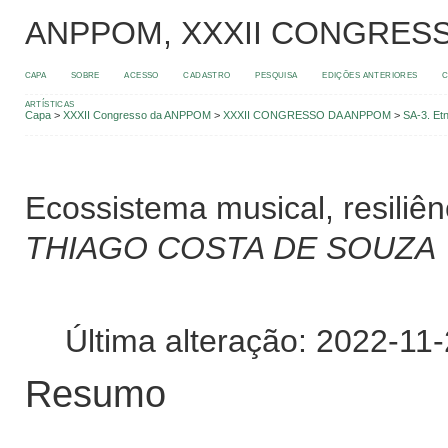
ANPPOM, XXXII CONGRES
CAPA
SOBRE
ACESSO
CADASTRO
PESQUISA
EDIÇÕES ANTERIORES
C
ARTÍSTICAS
Capa
>
XXXII Congresso da ANPPOM
>
XXXII CONGRESSO DA ANPPOM
>
SA-3. Et
Ecossistema musical, resiliê
THIAGO COSTA DE SOUZA
Última alteração: 2022-11
Resumo