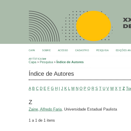
CAPA
SOBRE
ACESSO
CADASTRO
PESQUISA
EDIÇÕES A
ARTÍSTICAS##
Capa
>
Pesquisa
>
Índice de Autores
Índice de Autores
A
B
C
D
E
F
G
H
I
J
K
L
M
N
O
P
Q
R
S
T
U
V
W
X
Y
Z
To
Z
Zaine, Alfredo Faria
, Universidade Estadual Paulista
1 a 1 de 1 itens