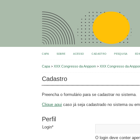
CAPA
SOBRE
ACESSO
CADASTRO
PESQUISA
EDI
Capa
>
XXX Congresso da Anppom
>
XXX Congresso da Anpp
Cadastro
Preencha o formulário para se cadastrar no sistema.
Clique aqui
caso já seja cadastrado no sistema ou em 
Perfil
Login*
O login deve conter apen