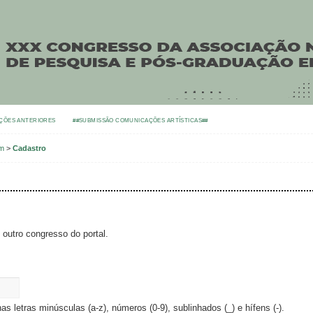
ÇÕES ANTERIORES
##SUBMISSÃO COMUNICAÇÕES ARTÍSTICAS##
om
>
Cadastro
outro congresso do portal.
as letras minúsculas (a-z), números (0-9), sublinhados (_) e hífens (-).