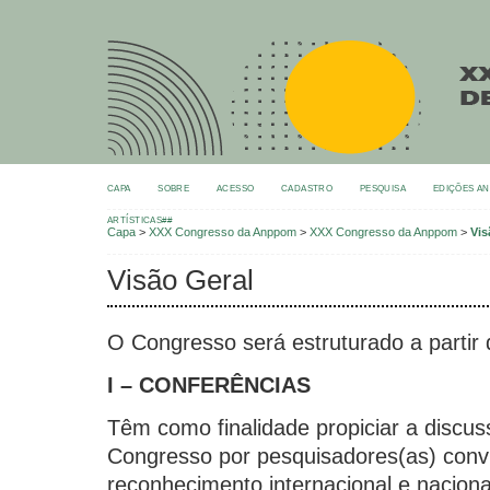
CAPA
SOBRE
ACESSO
CADASTRO
PESQUISA
EDIÇÕES A
ARTÍSTICAS##
Capa
>
XXX Congresso da Anppom
>
XXX Congresso da Anppom
>
Vis
Visão Geral
O Congresso será estruturado a partir 
I – CONFERÊNCIAS
Têm como finalidade propiciar a discu
Congresso por pesquisadores(as) conv
reconhecimento internacional e naciona