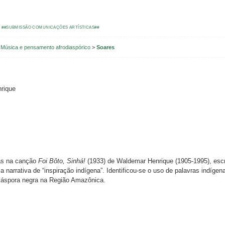
##SUBMISSÃO COMUNICAÇÕES ARTÍSTICAS##
. Música e pensamento afrodiaspórico
>
Soares
rique
nas na canção
Foi Bôto, Sinhá!
(1933) de Waldemar Henrique (1905-1995), escrit
ma narrativa de “inspiração indígena”. Identificou-se o uso de palavras indí
iáspora negra na Região Amazônica.