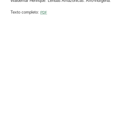
Waldemar Henrique. Lendas Amazônicas. Afro-indígena.
Texto completo:
PDF