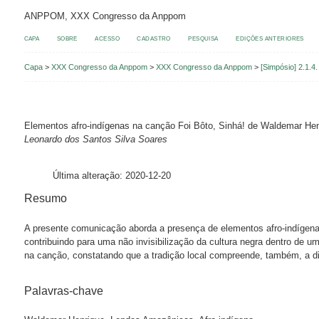
ANPPOM, XXX Congresso da Anppom
CAPA
SOBRE
ACESSO
CADASTRO
PESQUISA
EDIÇÕES ANTERIORES
Capa
>
XXX Congresso da Anppom
>
XXX Congresso da Anppom
>
[Simpósio] 2.1.4
Elementos afro-indígenas na canção Foi Bôto, Sinhá! de Waldemar Hen
Leonardo dos Santos Silva Soares
Última alteração: 2020-12-20
Resumo
A presente comunicação aborda a presença de elementos afro-indíge
contribuindo para uma não invisibilização da cultura negra dentro de u
na canção, constatando que a tradição local compreende, também, a d
Palavras-chave