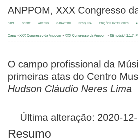
ANPPOM, XXX Congresso d
CAPA
SOBRE
ACESSO
CADASTRO
PESQUISA
EDIÇÕES ANTERIORES
#
Capa
>
XXX Congresso da Anppom
>
XXX Congresso da Anppom
>
[Simpósio] 2.1.7. P
O campo profissional da Músi
primeiras atas do Centro Mus
Hudson Cláudio Neres Lima
Última alteração: 2020-12
Resumo