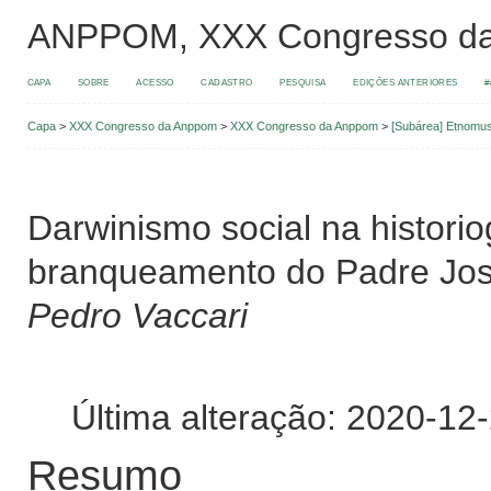
ANPPOM, XXX Congresso d
CAPA
SOBRE
ACESSO
CADASTRO
PESQUISA
EDIÇÕES ANTERIORES
#
Capa
>
XXX Congresso da Anppom
>
XXX Congresso da Anppom
>
[Subárea] Etnomus
Darwinismo social na historiog
branqueamento do Padre Jos
Pedro Vaccari
Última alteração: 2020-12
Resumo