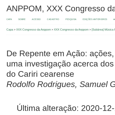
ANPPOM, XXX Congresso d
CAPA
SOBRE
ACESSO
CADASTRO
PESQUISA
EDIÇÕES ANTERIORES
#
Capa
>
XXX Congresso da Anppom
>
XXX Congresso da Anppom
>
[Subárea] Música 
De Repente em Ação: ações,
uma investigação acerca dos 
do Cariri cearense
Rodolfo Rodrigues, Samuel 
Última alteração: 2020-12