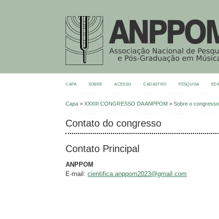
CAPA
SOBRE
ACESSO
CADASTRO
PESQUISA
EDI
Capa
>
XXXIII CONGRESSO DA ANPPOM
>
Sobre o congress
Contato do congresso
Contato Principal
ANPPOM
E-mail:
cientifica.anppom2023@gmail.com