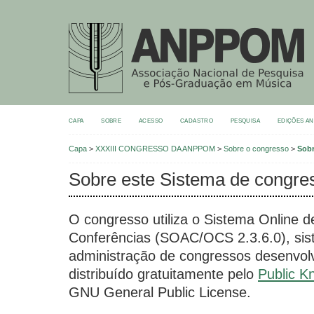
CAPA
SOBRE
ACESSO
CADASTRO
PESQUISA
EDIÇÕES A
Capa
>
XXXIII CONGRESSO DA ANPPOM
>
Sobre o congresso
>
Sobr
Sobre este Sistema de congre
O congresso utiliza o Sistema Online d
Conferências (SOAC/OCS 2.3.6.0), sis
administração de congressos desenvolv
distribuído gratuitamente pelo
Public K
GNU General Public License.