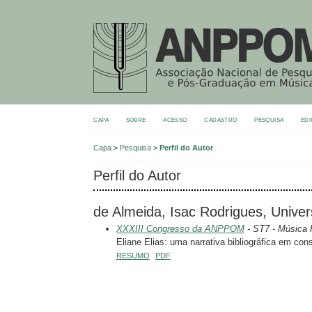
CAPA
SOBRE
ACESSO
CADASTRO
PESQUISA
EDI
Capa
>
Pesquisa
>
Perfil do Autor
Perfil do Autor
de Almeida, Isac Rodrigues, Unive
XXXIII Congresso da ANPPOM
- ST7 - Música P
Eliane Elias: uma narrativa bibliográfica em con
RESUMO
PDF