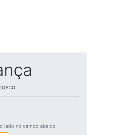
ança
nosco.
ao lado no campo abaixo