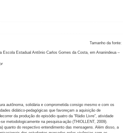
Tamanho da fonte:
, na Escola Estadual Antônio Carlos Gomes da Costa, em Ananindeua –
or
stura autônoma, solidária e comprometida consigo mesmo e com os
ilidades didático-pedagógicas que favoreçam a aquisição de
ecorrer da produção do episódio quatro da “Rádio Livre”, atividade
tou-se metodologicamente na pesquisa-ação (THIOLLENT, 2009).
odia) quanto do respectivo entendimento das mensagens. Além disso, a
municacionais dos estudantes marcadas pelas vivências com as