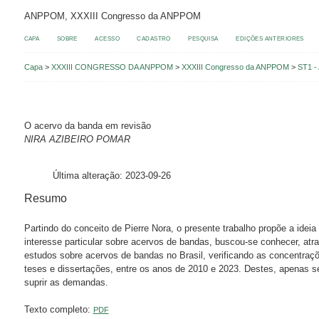
ANPPOM, XXXIII Congresso da ANPPOM
CAPA
SOBRE
ACESSO
CADASTRO
PESQUISA
EDIÇÕES ANTERIORES
Capa
>
XXXIII CONGRESSO DA ANPPOM
>
XXXIII Congresso da ANPPOM
>
ST1 - 
O acervo da banda em revisão
NIRA AZIBEIRO POMAR
Última alteração: 2023-09-26
Resumo
Partindo do conceito de Pierre Nora, o presente trabalho propõe a id
interesse particular sobre acervos de bandas, buscou-se conhecer, at
estudos sobre acervos de bandas no Brasil, verificando as concentraç
teses e dissertações, entre os anos de 2010 e 2023. Destes, apenas 
suprir as demandas.
Texto completo:
PDF