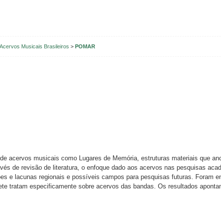
Acervos Musicais Brasileiros
>
POMAR
eia de acervos musicais como Lugares de Memória, estruturas materiais que 
ravés de revisão de literatura, o enfoque dado aos acervos nas pesquisas ac
ões e lacunas regionais e possíveis campos para pesquisas futuras. Foram e
sete tratam especificamente sobre acervos das bandas. Os resultados aponta