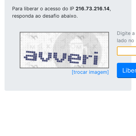
Para liberar o acesso
do IP
216.73.216.14
,
responda ao desafio abaixo.
Digite 
lado no
[trocar imagem]