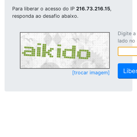
Para liberar o acesso
do IP
216.73.216.15
,
responda ao desafio abaixo.
Digite 
lado no
[trocar imagem]