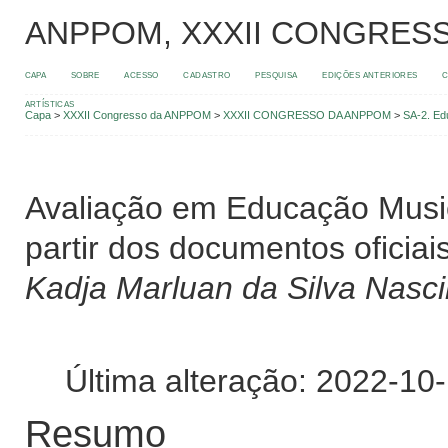
ANPPOM, XXXII CONGRES
CAPA
SOBRE
ACESSO
CADASTRO
PESQUISA
EDIÇÕES ANTERIORES
C
ARTÍSTICAS
Capa
>
XXXII Congresso da ANPPOM
>
XXXII CONGRESSO DA ANPPOM
>
SA-2. Ed
Avaliação em Educação Musica
partir dos documentos oficiai
Kadja Marluan da Silva Nasc
Última alteração: 2022-10
Resumo