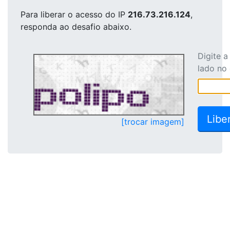
Para liberar o acesso
do IP
216.73.216.124
,
responda ao desafio abaixo.
Digite 
lado no
[trocar imagem]