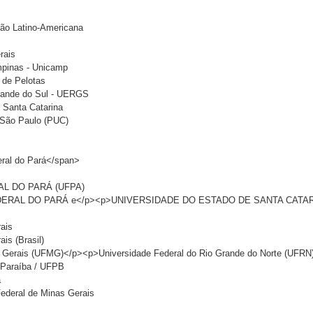
ção Latino-Americana
rais
mpinas - Unicamp
l de Pelotas
Grande do Sul - UERGS
 Santa Catarina
e São Paulo (PUC)
eral do Pará</span>
AL DO PARÁ (UFPA)
DERAL DO PARÁ e</p><p>UNIVERSIDADE DO ESTADO DE SANTA CATAR
rais
is (Brasil)
s Gerais (UFMG)</p><p>Universidade Federal do Rio Grande do Norte (UFRN
a Paraíba / UFPB
a
Federal de Minas Gerais