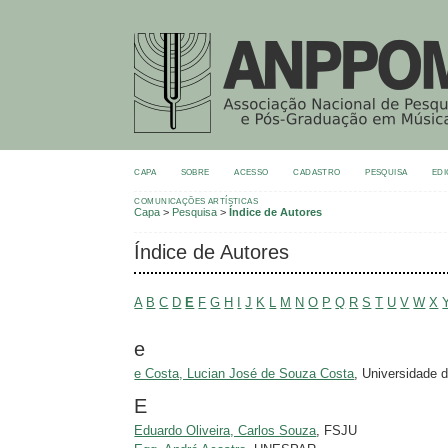
CAPA
SOBRE
ACESSO
CADASTRO
PESQUISA
EDI
COMUNICAÇÕES ARTÍSTICAS
Capa
>
Pesquisa
>
Índice de Autores
Índice de Autores
A
B
C
D
E
F
G
H
I
J
K
L
M
N
O
P
Q
R
S
T
U
V
W
X
e
e Costa, Lucian José de Souza Costa
, Universidade 
E
Eduardo Oliveira, Carlos Souza
, FSJU