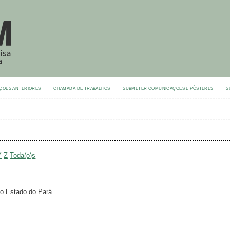
ÇÕES ANTERIORES
CHAMADA DE TRABALHOS
SUBMETER COMUNICAÇÕES E PÔSTERES
S
Y
Z
Toda(o)s
do Estado do Pará