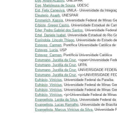
Egg, André Acastro
, UNESPAR
Egg, Marisleusa de Souza
, UDESC
Eid, Felix Ceneviva
, UNILA - Universidade da Integra
Eleuterio, Asaph
, UNESPAR
Emmerich, Kassia
, Universidade Federal de Minas Ge
Erbiste, Gregor Castro
, Universidade Estadual de Ca
Erler, Pedro Gabriel dos Santos
, Universidade Federa
Ertel, Daniele Isabel
, Universidade Estadual do Rio 
Espíndola, Lincoln Thiego
, Universidade do Estado de
Esteves, Carmen
, Pontífica Universidade Católica d
Esteves, Lucia
, USP
Estevez, Carmen
, Pontíficia Universidade Católica
Estumano, Jucélia da Cruz
, <span>Universidade Fed
Estumano, Jucélia da Cruz
, UFPA
Estumano, Jucélia da Cruz
, UNIVERSIDADE FEDER
Estumano, Jucélia da Cruz
, <p>UNIVERSIDADE FE
Eufrásio, Vinícius
, Universidade Federal da Paraíba
Eufrásio, Vinícius
, Universidade Federal de Minas Ge
Eufrásio, Vinícius
, Universidade Federal de Minas Gera
Eufrásio, Vinícius
, <p>Universidade Federal de Mina
Evangelista, Laídia da Silva
, Universidade Federal d
Evangelista, Lucas Ramalho
, Universidade de Brasíli
Evangelista, Marcus Vinicius da Silva
, Universidade 