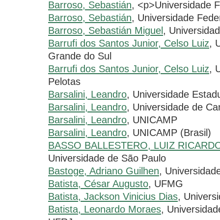
Barroso, Sebastián
, <p>Universidade 
Barroso, Sebastián
, Universidade Fede
Barroso, Sebastián Miguel
, Universida
Barrufi dos Santos Junior, Celso Luiz
, 
Grande do Sul
Barrufi dos Santos Junior, Celso Luiz
, 
Pelotas
Barsalini, Leandro
, Universidade Esta
Barsalini, Leandro
, Universidade de Ca
Barsalini, Leandro
, UNICAMP
Barsalini, Leandro
, UNICAMP (Brasil)
BASSO BALLESTERO, LUIZ RICARD
Universidade de São Paulo
Bastoge, Adriano Guilhen
, Universidad
Batista, César Augusto
, UFMG
Batista, Jackson Vinicius Dias
, Univers
Batista, Leonardo Moraes
, Universidad