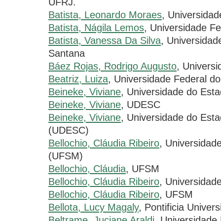
UFRJ.
Batista, Leonardo Moraes
, Universidad
Batista, Nágila Lemos
, Universidade Fe
Batista, Vanessa Da Silva
, Universidad
Santana
Báez Rojas, Rodrigo Augusto
, Universi
Beatriz, Luiza
, Universidade Federal do
Beineke, Viviane
, Universidade do Est
Beineke, Viviane
, UDESC
Beineke, Viviane
, Universidade do Est
(UDESC)
Bellochio, Cláudia Ribeiro
, Universidad
(UFSM)
Bellochio, Cláudia
, UFSM
Bellochio, Cláudia Ribeiro
, Universidad
Bellochio, Cláudia Ribeiro
, UFSM
Bellota, Lucy Magaly
, Pontificia Univer
Beltrame, Juciane Araldi
, Universidade