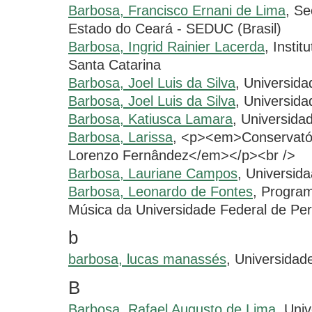
Barbosa, Francisco Ernani de Lima
, Se
Estado do Ceará - SEDUC (Brasil)
Barbosa, Ingrid Rainier Lacerda
, Insti
Santa Catarina
Barbosa, Joel Luis da Silva
, Universid
Barbosa, Joel Luis da Silva
, Universida
Barbosa, Katiusca Lamara
, Universida
Barbosa, Larissa
, <p><em>Conservatór
Lorenzo Fernândez</em></p><br />
Barbosa, Lauriane Campos
, Universid
Barbosa, Leonardo de Fontes
, Progra
Música da Universidade Federal de P
b
barbosa, lucas manassés
, Universidade
B
Barbosa, Rafael Augusto de Lima
, Uni