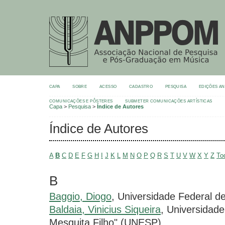
CAPA
SOBRE
ACESSO
CADASTRO
PESQUISA
EDIÇÕES A
COMUNICAÇÕES E PÔSTERES
SUBMETER COMUNICAÇÕES ARTÍSTICAS
Capa
>
Pesquisa
>
Índice de Autores
Índice de Autores
A
B
C
D
E
F
G
H
I
J
K
L
M
N
O
P
Q
R
S
T
U
V
W
X
Y
Z
To
B
Baggio, Diogo
, Universidade Federal 
Baldaia, Vinicius Siqueira
, Universidade
Mesquita Filho" (UNESP)