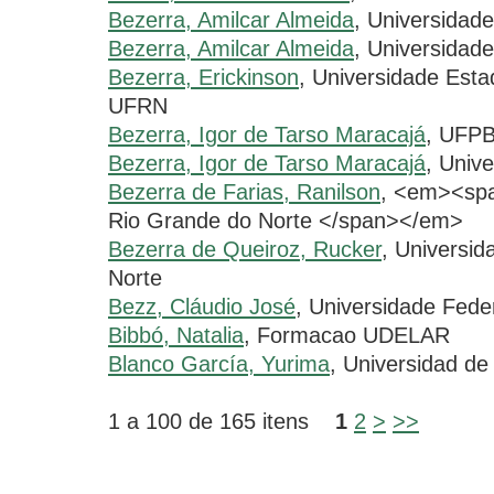
Bezerra, Amilcar Almeida
, Universidad
Bezerra, Amilcar Almeida
, Universidad
Bezerra, Erickinson
, Universidade Es
UFRN
Bezerra, Igor de Tarso Maracajá
, UFP
Bezerra, Igor de Tarso Maracajá
, Univ
Bezerra de Farias, Ranilson
, <em><spa
Rio Grande do Norte </span></em>
Bezerra de Queiroz, Rucker
, Universi
Norte
Bezz, Cláudio José
, Universidade Fede
Bibbó, Natalia
, Formacao UDELAR
Blanco García, Yurima
, Universidad de 
1 a 100 de 165 itens
1
2
>
>>