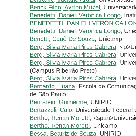
Benck Filho, Ayrton Müzel
, Universida
Benedetti, Danieli Verônica Longo
, Ins
BENEDETTI, DANIELI VERÔNICA L
Benedetti, Danieli Verônica Longo
, Une
Benetti, Cauê De Souza
, Unicamp
Berg, Silvia Maria Pires Cabrera
, <p>U
Berg, Silvia Maria Pires Cabrera
, Univ
Berg, Silvia Maria Pires Cabrera
, Univ
(Campus Ribeirão Preto)
Berg, Silvia Maria Pires Cabrera
, Univ
Bernardo, Luana
, Escola de Comunicaç
de São Paulo
Bernstein, Guilherme
, UNIRIO
Bertazzoli, Caio
, Universidade Federal
Bertho, Renan Moretti
, <span>Universi
Bertho, Renan Moretti
, Unicamp
Bessa, Beatriz de Souza
, UNIRIO