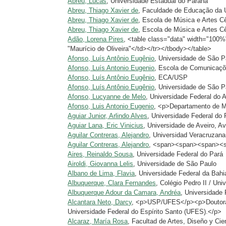
Abreu, Lucas
, Universidade Estadual do Paraná
Abreu, Thiago Xavier de
, Faculdade de Educação da
Abreu, Thiago Xavier de
, Escola de Música e Artes C
Abreu, Thiago Xavier de
, Escola de Música e Artes 
Adão, Lorena Pires
, <table class="data" width="100
"Maurício de Oliveira"</td></tr></tbody></table>
Afonso, Luís Antônio Eugênio
, Universidade de São P
Afonso, Luís Antonio Eugenio
, Escola de Comunicaçõ
Afonso, Luís Antônio Eugênio
, ECA/USP
Afonso, Luís Antônio Eugênio
, Universidade de São P
Afonso, Lucyanne de Melo
, Universidade Federal do
Afonso, Luis Antonio Eugenio
, <p>Departamento de 
Aguiar Junior, Arlindo Alves
, Universidade Federal do
Aguiar Lana, Eric Vinicius
, Universidade de Aveiro, Av
Aguilar Contreras, Alejandro
, Universidad Veracruzana
Aguilar Contreras, Alejandro
, <span><span><span><sp
Aires, Reinaldo Sousa
, Universidade Federal do Pará
Airoldi, Giovanna Lelis
, Universidade de São Paulo
Albano de Lima, Flavia
, Universidade Federal da Bahi
Albuquerque, Clara Fernandes
, Colégio Pedro II / Uni
Albuquerque Adour da Camara, Andréa
, Universidade 
Alcantara Neto, Darcy
, <p>USP/UFES</p><p>Doutoran
Universidade Federal do Espírito Santo (UFES).</p>
Alcaraz, María Rosa
, Facultad de Artes, Diseño y Ci