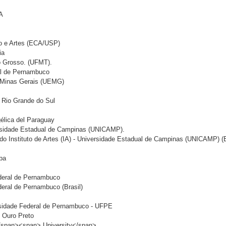
HA
o e Artes (ECA/USP)
ia
o Grosso. (UFMT).
al de Pernambuco
e Minas Gerais (UEMG)
o Rio Grande do Sul
élica del Paraguay
versidade Estadual de Campinas (UNICAMP).
o Instituto de Artes (IA) - Universidade Estadual de Campinas (UNICAMP) (B
íba
ederal de Pernambuco
deral de Pernambuco (Brasil)
rsidade Federal de Pernambuco - UFPE
e Ouro Preto
span><span> University</span>