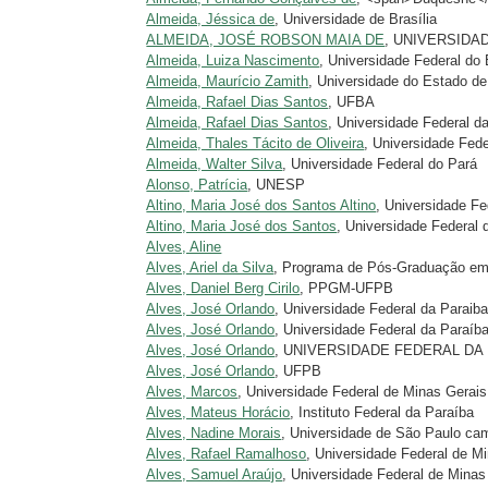
Almeida, Jéssica de
, Universidade de Brasília
ALMEIDA, JOSÉ ROBSON MAIA DE
, UNIVERSIDA
Almeida, Luiza Nascimento
, Universidade Federal do
Almeida, Maurício Zamith
, Universidade do Estado d
Almeida, Rafael Dias Santos
, UFBA
Almeida, Rafael Dias Santos
, Universidade Federal d
Almeida, Thales Tácito de Oliveira
, Universidade Fede
Almeida, Walter Silva
, Universidade Federal do Pará
Alonso, Patrícia
, UNESP
Altino, Maria José dos Santos Altino
, Universidade Fe
Altino, Maria José dos Santos
, Universidade Federal 
Alves, Aline
Alves, Ariel da Silva
, Programa de Pós-Graduação e
Alves, Daniel Berg Cirilo
, PPGM-UFPB
Alves, José Orlando
, Universidade Federal da Paraib
Alves, José Orlando
, Universidade Federal da Paraíb
Alves, José Orlando
, UNIVERSIDADE FEDERAL DA
Alves, José Orlando
, UFPB
Alves, Marcos
, Universidade Federal de Minas Gerais
Alves, Mateus Horácio
, Instituto Federal da Paraíba
Alves, Nadine Morais
, Universidade de São Paulo ca
Alves, Rafael Ramalhoso
, Universidade Federal de M
Alves, Samuel Araújo
, Universidade Federal de Minas