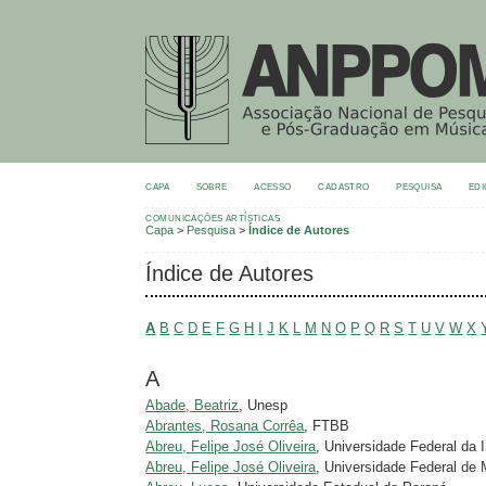
CAPA
SOBRE
ACESSO
CADASTRO
PESQUISA
EDI
COMUNICAÇÕES ARTÍSTICAS
Capa
>
Pesquisa
>
Índice de Autores
Índice de Autores
A
B
C
D
E
F
G
H
I
J
K
L
M
N
O
P
Q
R
S
T
U
V
W
X
A
Abade, Beatriz
, Unesp
Abrantes, Rosana Corrêa
, FTBB
Abreu, Felipe José Oliveira
, Universidade Federal da
Abreu, Felipe José Oliveira
, Universidade Federal de