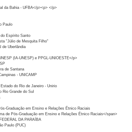
ral da Bahia - UFBA</p><p> </p>
o Paulo
 do Espírito Santo
sta "Júlio de Mesquita Filho"
l de Uberlândia
 da UNESP (IA-UNESP) e PPGL-UNIOESTE</p>
ESP
ira de Santana
e Campinas - UNICAMP
 Estado do Rio de Janeiro - Unirio
do Rio Grande do Sul
a
ós-Graduação em Ensino e Relações Étnico Raciais
a de Pós-Graduação em Ensino e Relações Étnico Raciais</span>
 FEDERAL DA PARAÍBA
São Paulo (PUC)