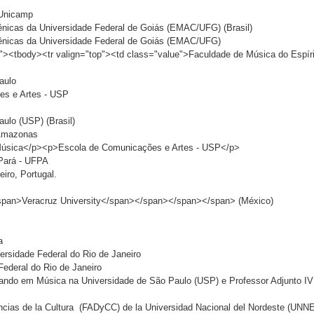
 Unicamp
ênicas da Universidade Federal de Goiás (EMAC/UFG) (Brasil)
Cênicas da Universidade Federal de Goiás (EMAC/UFG)
%"><tbody><tr valign="top"><td class="value">Faculdade de Música do Espír
aulo
es e Artes - USP
aulo (USP) (Brasil)
 Amazonas
Música</p><p>Escola de Comunicações e Artes - USP</p>
 Pará - UFPA
eiro, Portugal.
an>Veracruz University</span></span></span></span> (México)
a
versidade Federal do Rio de Janeiro
Federal do Rio de Janeiro
do em Música na Universidade de São Paulo (USP) e Professor Adjunto IV
encias de la Cultura (FADyCC) de la Universidad Nacional del Nordeste (UNNE