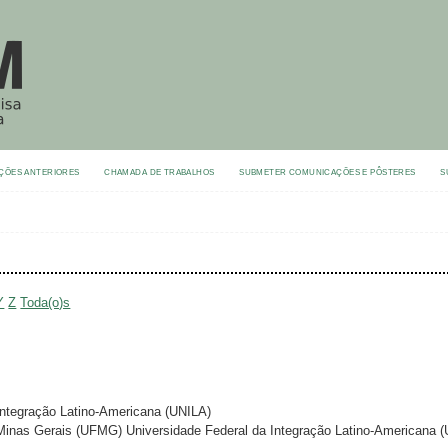
ÇÕES ANTERIORES
CHAMADA DE TRABALHOS
SUBMETER COMUNICAÇÕES E PÔSTERES
S
Y
Z
Toda(o)s
 Integração Latino-Americana (UNILA)
 Minas Gerais (UFMG) Universidade Federal da Integração Latino-Americana (U