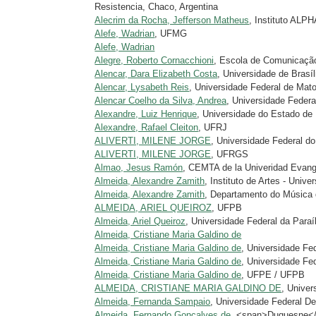
Resistencia, Chaco, Argentina
Alecrim da Rocha, Jefferson Matheus
, Instituto ALP
Alefe, Wadrian
, UFMG
Alefe, Wadrian
Alegre, Roberto Cornacchioni
, Escola de Comunicaçã
Alencar, Dara Elizabeth Costa
, Universidade de Brasíl
Alencar, Lysabeth Reis
, Universidade Federal de Mat
Alencar Coelho da Silva, Andrea
, Universidade Feder
Alexandre, Luiz Henrique
, Universidade do Estado d
Alexandre, Rafael Cleiton
, UFRJ
ALIVERTI, MILENE JORGE
, Universidade Federal d
ALIVERTI, MILENE JORGE
, UFRGS
Almao, Jesus Ramón
, CEMTA de la Univeridad Evang
Almeida, Alexandre Zamith
, Instituto de Artes - Uni
Almeida, Alexandre Zamith
, Departamento do Música d
ALMEIDA, ARIEL QUEIROZ
, UFPB
Almeida, Ariel Queiroz
, Universidade Federal da Para
Almeida, Cristiane Maria Galdino de
Almeida, Cristiane Maria Galdino de
, Universidade F
Almeida, Cristiane Maria Galdino de
, Universidade Fe
Almeida, Cristiane Maria Galdino de
, UFPE / UFPB
ALMEIDA, CRISTIANE MARIA GALDINO DE
, Unive
Almeida, Fernanda Sampaio
, Universidade Federal D
Almeida, Fernando Gonçalves de
, <span>Duquesne</