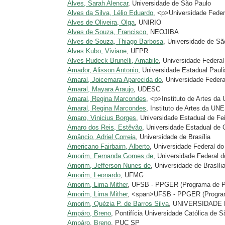
Alves, Sarah Alencar
, Universidade de São Paulo
Alves da Silva, Lélio Eduardo
, <p>Universidade Fede
Alves de Oliveira, Olga
, UNIRIO
Alves de Souza, Francisco
, NEOJIBA
Alves de Souza, Thiago Barbosa
, Universidade de Sã
Alves Kubo, Viviane
, UFPR
Alves Rudeck Brunelli, Amabile
, Universidade Federal
Amador, Alisson Antonio
, Universidade Estadual Pauli
Amaral, Joicemara Aparecida do
, Universidade Federa
Amaral, Mayara Araujo
, UDESC
Amaral, Regina Marcondes
, <p>Instituto de Artes
Amaral, Regina Marcondes
, Instituto de Artes da UN
Amaro, Vinicius Borges
, Universidade Estadual de Fe
Amaro dos Reis, Estêvão
, Universidade Estadual d
Amâncio, Adriel Correia
, Universidade de Brasília
Americano Fairbairn, Alberto
, Universidade Federal do
Amorim, Fernanda Gomes de
, Universidade Federal 
Amorim, Jefferson Nunes de
, Universidade de Brasíli
Amorim, Leonardo
, UFMG
Amorim, Lima Mither
, UFSB - PPGER (Programa de P
Amorim, Lima Mither
, <span>UFSB - PPGER (Program
Amorim, Quézia P. de Barros Silva
, UNIVERSIDADE
Ampáro, Breno
, Pontifícia Universidade Católica de 
Ampáro, Breno
, PUC SP