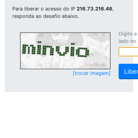
Para liberar o acesso
do IP
216.73.216.46
,
responda ao desafio abaixo.
Digite 
lado no
[trocar imagem]